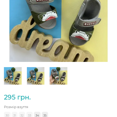
295 грн.
Розмір взуття
30
31
32
33
34
35