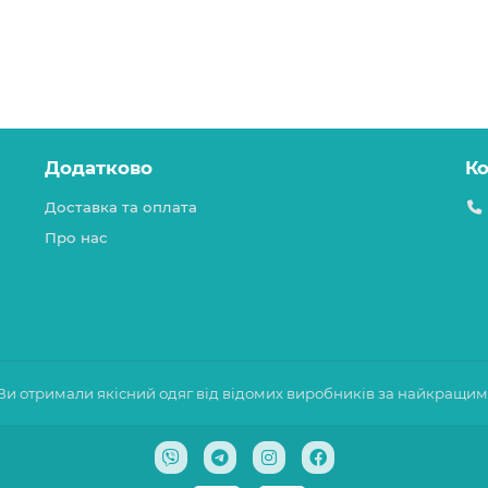
Додатково
К
Доставка та оплата
Про нас
 Ви отримали якісний одяг від відомих виробників за найкращи