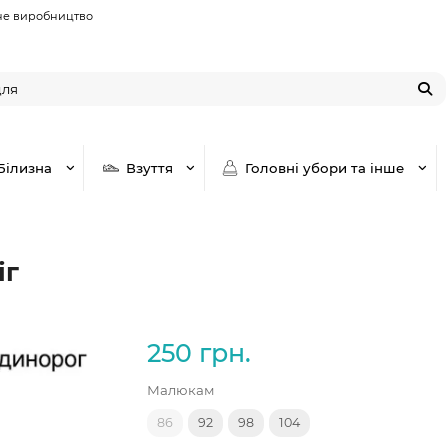
не виробництво
Білизна
Взуття
Головні убори та інше
іг
250 грн.
Малюкам
86
92
98
104