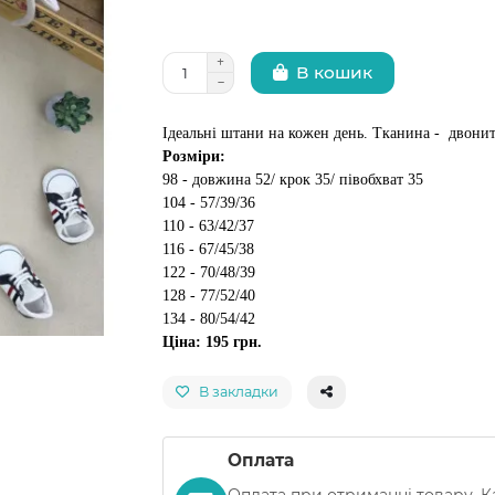
В кошик
Ідеальні штани на кожен день. Тканина - двони
Розміри:
98 - довжина 52/ крок 35/ півобхват 35
104 - 57/39/36
110 - 63/42/37
116 - 67/45/38
122 - 70/48/39
128 - 77/52/40
134 - 80/54/42
Ціна: 195 грн.
В закладки
Оплата
Оплата при отриманні товару, К