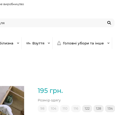
не виробництво
Білизна
Взуття
Головні убори та інше
195 грн.
Розмір одягу
98
104
110
116
122
128
134