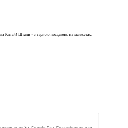
тка Китай! Штани - з гарною посадкою, на манжетах.
артою онлайн, Google Pay, Безготівкова для