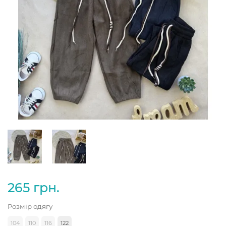
265 грн.
Розмір одягу
104
110
116
122