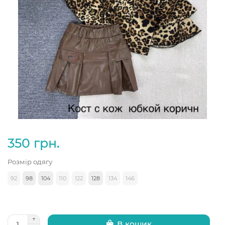
350 грн.
Розмір одягу
92
98
104
110
122
128
134
146
В кошик