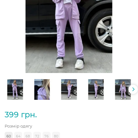
399 грн.
Розмір одягу
60
64
68
72
76
80