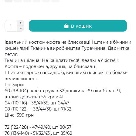
В кошик
Ідеальний костюм-кофта на блискавці і штани з бічними
кишенями! Тканина виробництва Туреччина! Двонитка
петля.
Тканина щільна! Не кашлатиться! Ідеальна якість!!!
Кофта – подовжена, зручна, на блискавці.
Штани-з гарною посадкою, високим поясом, по бокам-
великі кишені.
Розміри:
60 (98-104) -кофта рукав 32 довжина 39 півобхват 31,
штани довжина 55 крок 41
64 (110-116) - 38/41/35, шт 64/47
68 (116-122) - 38/44/38, шт 71/52
Ціна: 399 грн
72 (122-128) - 47/49/40, шт 80/57
76 (134-140) - 51/52/43 , шт 85/62