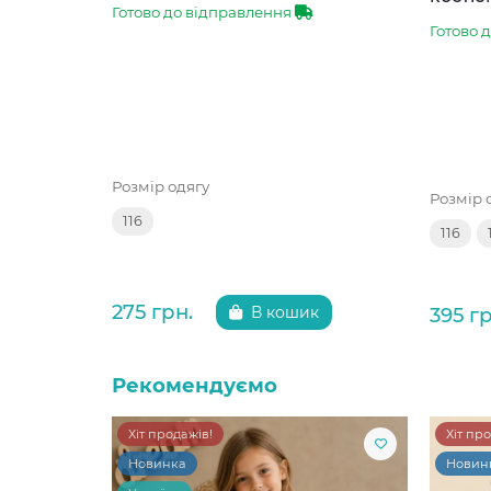
Готово до відправлення
Готово 
Розмір одягу
Розмір 
116
116
275 грн.
395 гр
В кошик
Рекомендуємо
Хіт продажів!
Хіт пр
Новинка
Новин