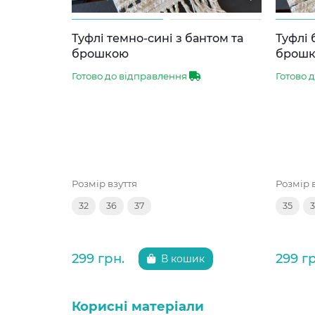
Туфлі темно-сині з бантом та
Туфлі 
брошкою
брош
Готово до відправлення
Готово 
Розмір взуття
Розмір 
32
36
37
35
299 грн.
299 г
В кошик
Корисні матеріали