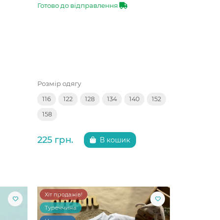
Готово до відправлення
Розмір одягу
116
122
128
134
140
152
158
225 грн.
В кошик
Хіт продажів!
Туреччина