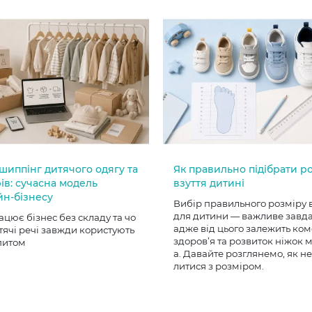
шиппінг дитячого одягу та
Як правильно підібрати р
ів: сучасна модель
взуття дитині
йн-бізнесу
Вибір правильного розміру 
для дитини — важливе завд
ацює бізнес без складу та чо
адже від цього залежить ком
тячі речі завжди користують
здоров’я та розвиток ніжок
питом
а. Давайте розглянемо, як н
литися з розміром.