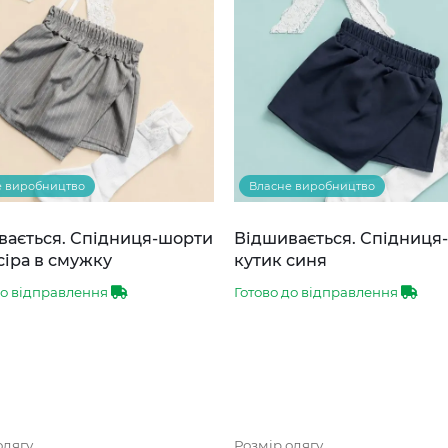
е виробництво
Власне виробництво
вається. Спідниця-шорти
Відшивається. Спідниця
сіра в смужку
кутик синя
до відправлення
Готово до відправлення
одягу
Розмір одягу