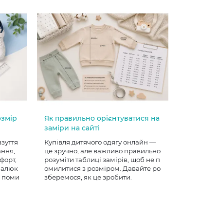
озмір
Як правильно орієнтуватися на
заміри на сайті
взуття
Купівля дитячого одягу онлайн —
ання,
це зручно, але важливо правильно
форт,
розуміти таблиці замірів, щоб не п
 малюк
омилитися з розміром. Давайте ро
е поми
зберемося, як це зробити.