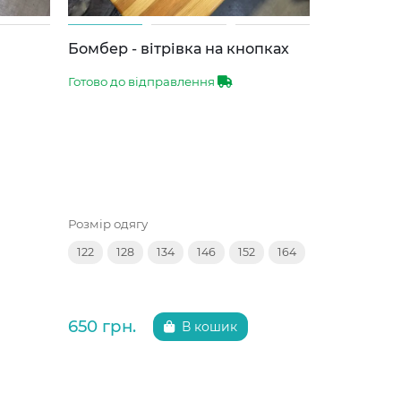
Бомбер - вітрівка на кнопках
Спортивн
Готово до відправлення
Готово до 
Розмір одягу
Розмір одяг
122
128
134
146
152
164
134
140
650 грн.
650 грн.
В кошик