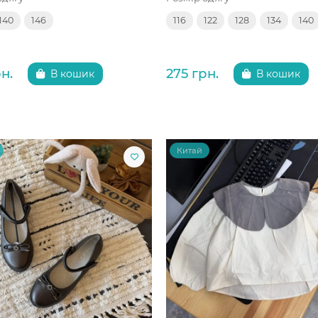
140
146
116
122
128
134
140
н.
275 грн.
В кошик
В кошик
Китай