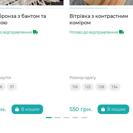
бронза з бантом та
Вітрівка з контрастним
кою
коміром
до відправлення
Готово до відправлення
взуття
Розмір одягу
36
37
116
122
128
134
рн.
550 грн.
В кошик
В кошик