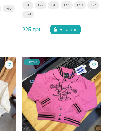
116
122
128
134
140
152
146
158
225 грн.
В кошик
Китай
Китай