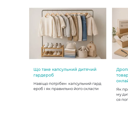
Що таке капсульний дитячий
Дроп
гардероб
товар
онла
Навіщо потрібен капсульний гард
ероб і як правильно його скласти
Як пр
му ди
ся по