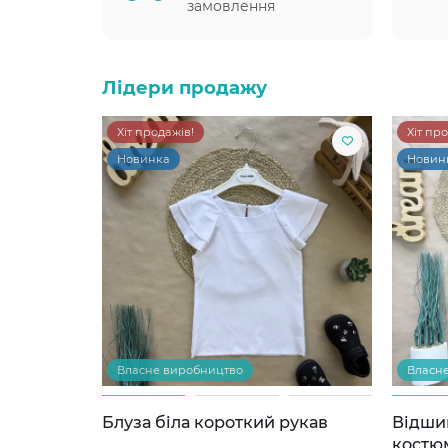
замовлення
Лідери продажу
Хіт продажів!
Хіт пр
Новинка
Новин
Власне виробництво
Власн
Блуза біла короткий рукав
Відши
костю