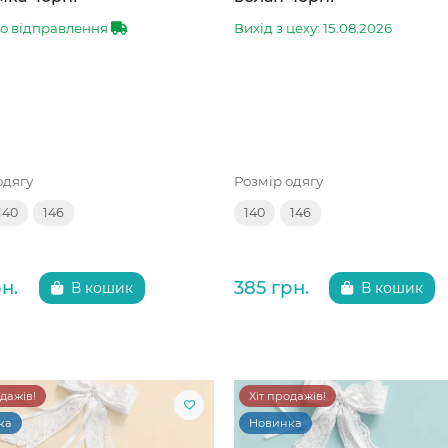
до відправлення
Вихід з цеху: 15.08.2026
одягу
Розмір одягу
140
146
140
146
н.
385 грн.
В кошик
В кошик
одажів!
Хіт продажів!
ка
Новинка