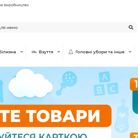
не виробництво
Білизна
Взуття
Головні убори та інше