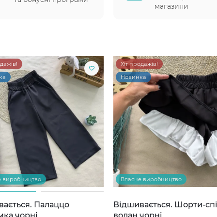
магазини
одажів!
Хіт продажів!
ка
Новинка
е виробництво
Власне виробництво
вається. Палаццо
Відшивається. Шорти-сп
мка чорні
волан чорні