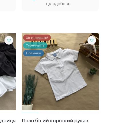
цілодобово
Хіт продажів!
Туреччина
Новинка
ідниця
Поло білий короткий рукав