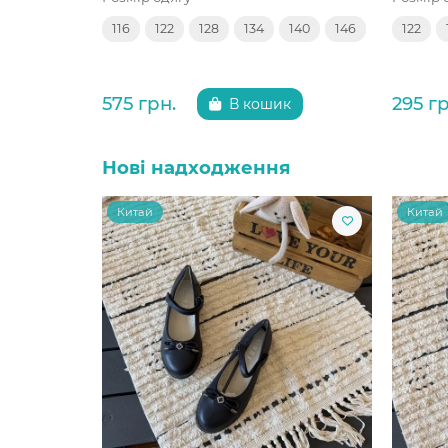
116
122
128
134
140
146
122
575 грн.
295 гр
В кошик
Нові надходження
Китай
Китай