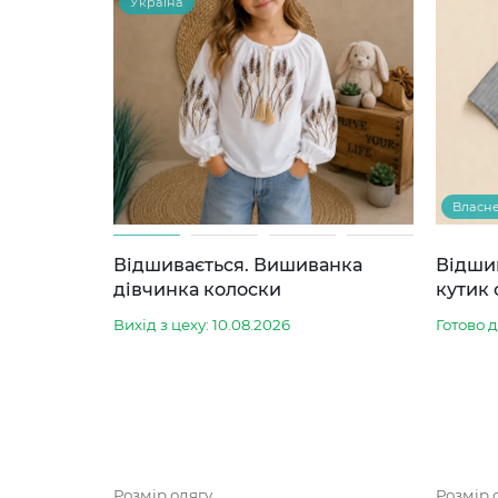
Україна
Власн
Відшивається. Вишиванка
Відши
дівчинка колоски
кутик 
Вихід з цеху: 10.08.2026
Готово 
Розмір одягу
Розмір 