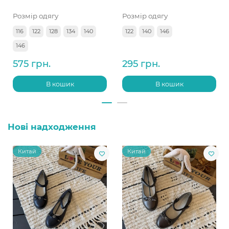
Розмір одягу
Розмір одягу
116
122
128
134
140
122
140
146
146
575 грн.
295 грн.
В кошик
В кошик
Нові надходження
Китай
Китай