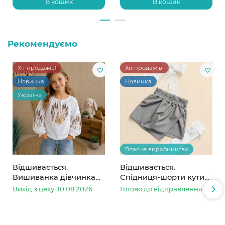
В кошик
В кошик
Рекомендуємо
Хіт продажів!
Хіт продажів!
Новинка
Новинка
Україна
Власне виробництво
Відшивається.
Відшивається.
Вишиванка дівчинка
Спідниця-шорти кутик
колоски
сіра в смужку
Вихід з цеху: 10.08.2026
Готово до відправлення