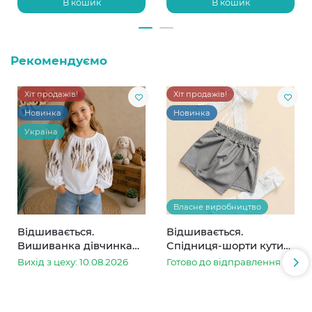
В кошик
В кошик
Рекомендуємо
Хіт продажів!
Хіт продажів!
Новинка
Новинка
Україна
Власне виробництво
Відшивається.
Відшивається.
Вишиванка дівчинка
Спідниця-шорти кутик
колоски
сіра в смужку
Вихід з цеху: 10.08.2026
Готово до відправлення