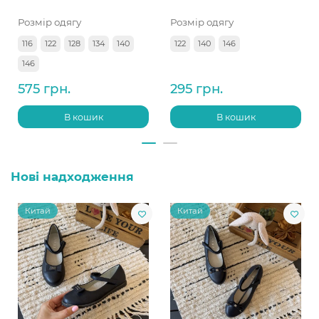
Розмір одягу
Розмір одягу
116
122
128
134
140
122
140
146
146
575 грн.
295 грн.
В кошик
В кошик
Нові надходження
Китай
Китай